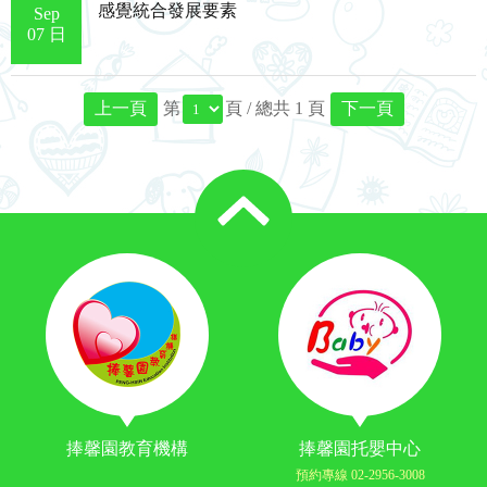
感覺統合發展要素
Sep
07 日
上一頁
第
頁 / 總共 1 頁
下一頁
捧馨園教育機構
捧馨園托嬰中心
預約專線 02-2956-3008