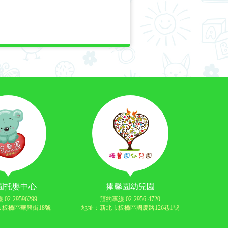
園托嬰中心
捧馨園幼兒園
02-29596299
預約專線 02-2956-4720
板橋區華興街18號
地址：新北市板橋區國慶路126巷1號