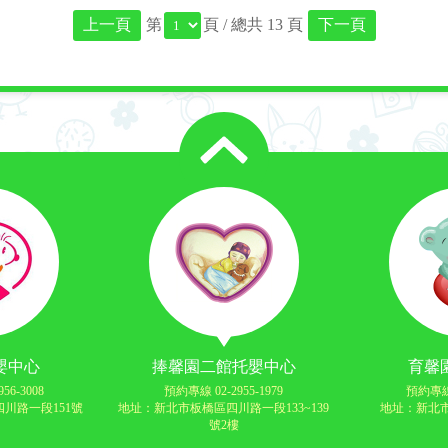
上一頁
第
頁 / 總共 13 頁
下一頁
嬰中心
捧馨園二館托嬰中心
育馨
56-3008
預約專線 02-2955-1979
預約專線 
川路一段151號
地址：新北市板橋區四川路一段133~139
地址：新北市
號2樓