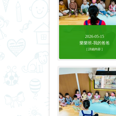
2026-05-15
樂樂班-我的爸爸
[ 詳細內容 ]